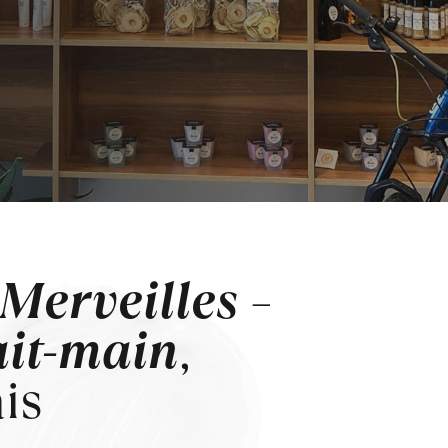
s Merveilles
–
ait-main
,
is