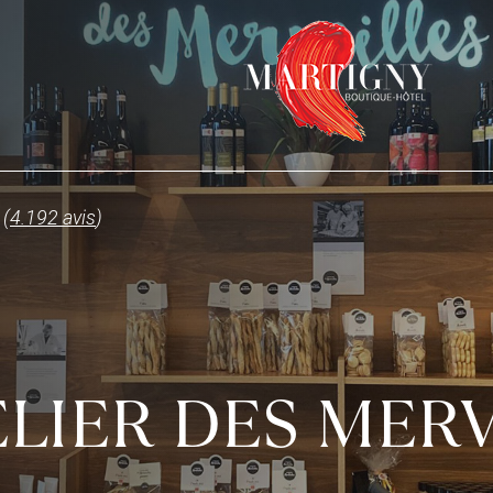
 (
4.192 avis
)
ELIER DES MER