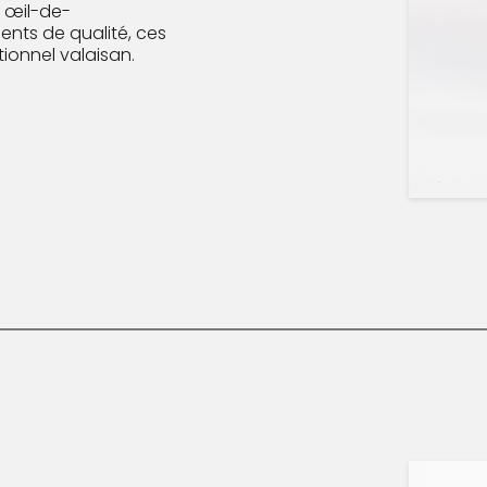
s œil-de-
nts de qualité, ces
tionnel valaisan.