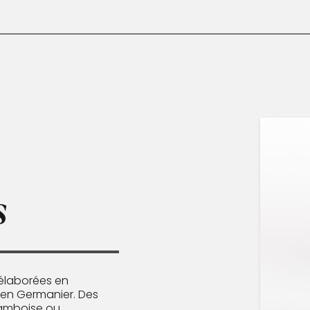
s
 élaborées en
ien Germanier. Des
ramboise ou