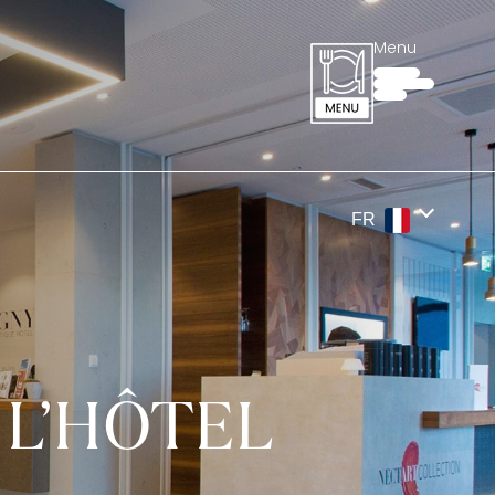
Menu
FR
 L’HÔTEL