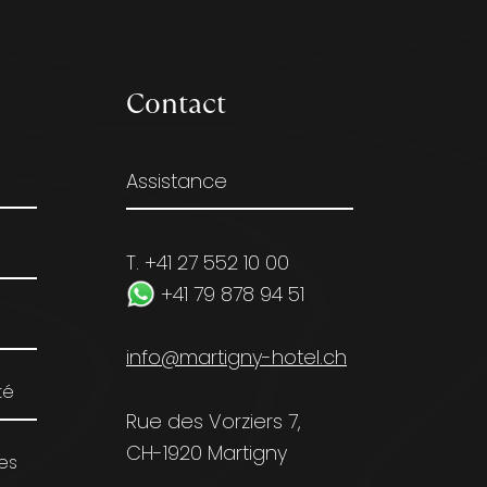
Contact
Assistance
T. +41 27 552 10 00
+41 79 878 94 51
info@martigny-hotel.ch
té
Rue des Vorziers 7,
CH-1920 Martigny
les