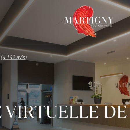
 (
4.192 avis
)
E VIRTUELLE DE