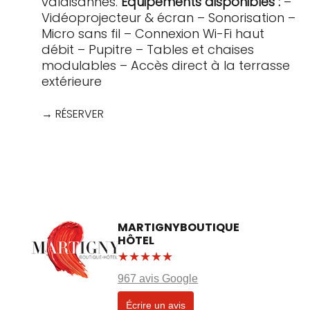
valaisannes.
Équipements disponibles :
–
Vidéoprojecteur & écran
– Sonorisation
–
Micro sans fil
– Connexion Wi-Fi haut
débit
– Pupitre
– Tables et chaises
modulables
– Accès direct à la terrasse
extérieure
→ RÉSERVER
MARTIGNY
BOUTIQUE
HÔTEL
★★★★★
967 avis Google
Écrire un avis